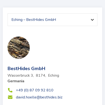
BestHides GmbH
Wasserbruck 3
,
8174
,
Eching
Germania
+49 (0) 87 09 92 810
david.hoelle@besthides.biz