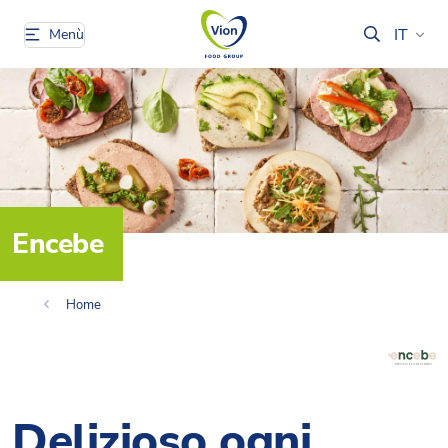
IT
Menù
Encebe
Home
Delizioso ogni