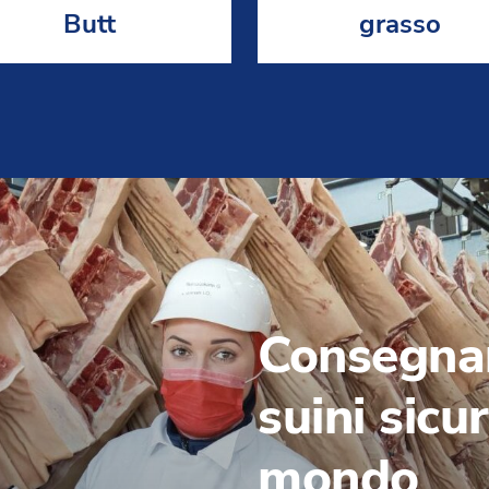
Butt
grasso
Consegnar
suini sicur
mondo