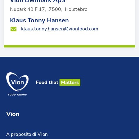
Vion Denmark ApS
Nupark 49 F 17
,
7500
,
Holstebro
Klaus Tonny Hansen
klaus.tonny.hansen@vionfood.com
Vion
A proposito di Vion