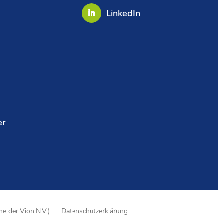
LinkedIn
er
e der Vion N.V.)
Datenschutzerklärung