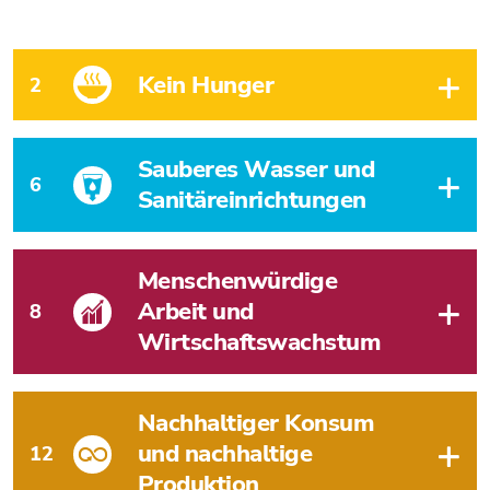
Kein Hunger
2
Sauberes Wasser und
6
Sanitäreinrichtungen
Menschenwürdige
Arbeit und
8
Wirtschaftswachstum
Nachhaltiger Konsum
und nachhaltige
12
Produktion