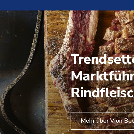
Trendsett
Marktführ
Rindfleis
Mehr über Vion Be