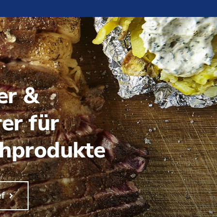
er &
er für
chprodukte
ef