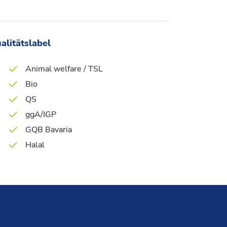
alitätslabel
Animal welfare / TSL
Bio
QS
ggA/IGP
GQB Bavaria
Halal