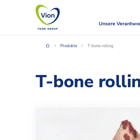
Unsere Verantwo
Produkte
T-bone rolling
T-bone rolli