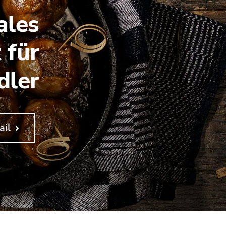
ales
 für
dler
ail