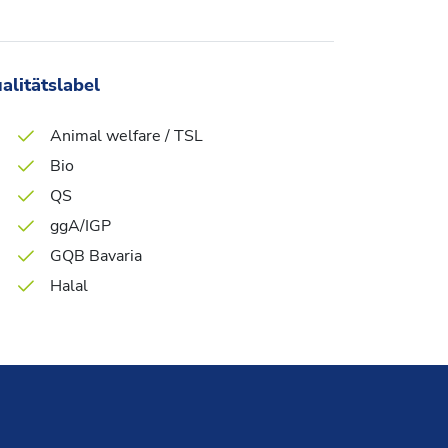
alitätslabel
Animal welfare / TSL
Bio
QS
ggA/IGP
GQB Bavaria
Halal