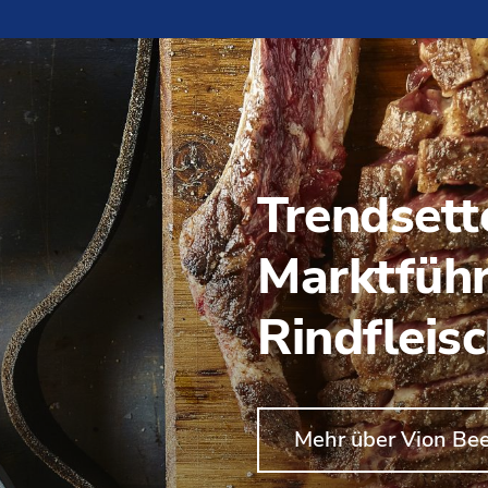
Trendsett
Marktführ
Rindfleis
Mehr über Vion Be