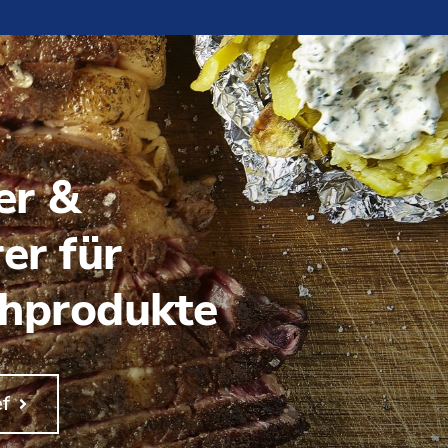
er &
er für
chprodukte
ef