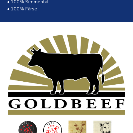
• 100% Simmental
• 100% Färse