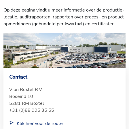
Op deze pa­gi­na vindt u meer in­for­ma­tie over de pro­duc­tie­
lo­ca­tie, au­dit­rap­por­ten, rap­por­ten over pro­ces- en pro­duct
op­mer­kin­gen (ge­bun­deld per kwartaal) en cer­ti­fi­ca­ten.
Contact
Vion Boxtel B.V.
Boseind 10
5281 RM Boxtel
+31 (0)88 995 35 55
Klik hier voor de route