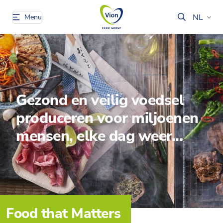
NL
Menu
Gezond en veilig voedsel
produceren voor miljoenen
mensen, elke dag weer...
Food that Matters