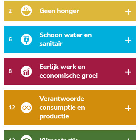
Geen honger
2
Schoon water en
6
sanitair
Eerlijk werk en
8
economische groei
Verantwoorde
consumptie en
12
productie