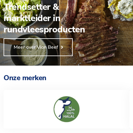
Trendsetter &
marktleider in
rundvleesproducten
Meer over Vion Beef
Onze merken