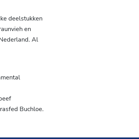
eke deelstukken
raunvieh en
 Nederland. Al
mmental
tbeef
rasfed Buchloe.