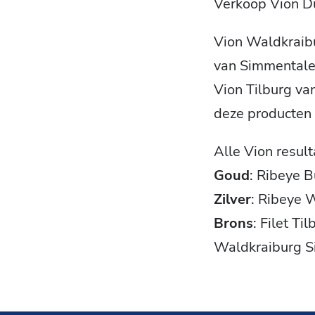
Verkoop Vion Du
Vion Waldkraibu
van Simmentaler
Vion Tilburg va
deze producten
Alle Vion resul
Goud
: Ribeye 
Zilver
: Ribeye 
Brons
: Filet T
Waldkraiburg S