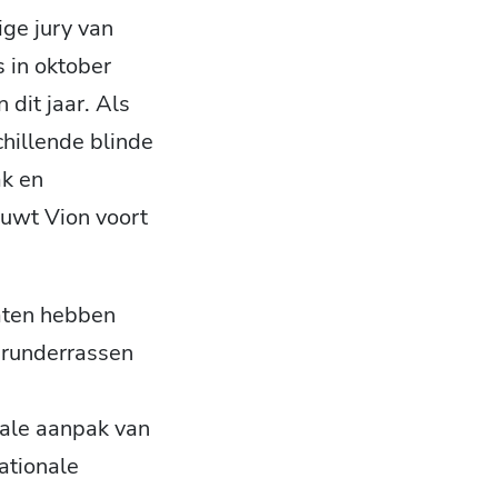
ge jury van
s in oktober
dit jaar. Als
hillende blinde
ak en
ouwt Vion voort
aten hebben
 runderrassen
nale aanpak van
ationale