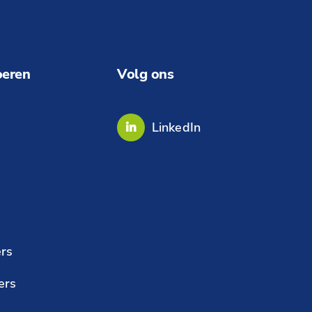
oeren
Volg ons
LinkedIn
rs
ers