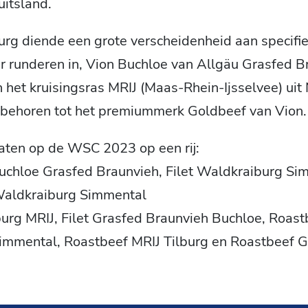
itsland.
rg diende een grote verscheidenheid aan specifi
 runderen in, Vion Buchloe van Allgäu Grasfed B
n het kruisingsras MRIJ (Maas-Rhein-Ijsselvee) uit
 behoren tot het premiummerk Goldbeef van Vion.
taten op de WSC 2023 op een rij:
Buchloe Grasfed Braunvieh, Filet Waldkraiburg Si
Waldkraiburg Simmental
ilburg MRIJ, Filet Grasfed Braunvieh Buchloe, Roas
immental, Roastbeef MRIJ Tilburg en Roastbeef G