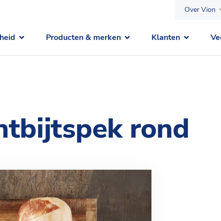
Over Vion
heid
Producten & merken
Klanten
Ve
ntbijtspek rond