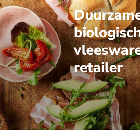
Duurzam
biologisc
vleesware
retailer