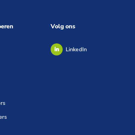
oeren
Volg ons
LinkedIn
rs
ers