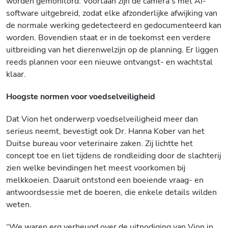
worden gemonitord. Voortaan
zijn
de camera’s met AI-
software uitgebreid, zodat elke afzonderlijke afwijking van
de normale werking gedetecteerd en gedocumenteerd kan
worden. Bovendien staat er in de toekomst een verdere
uitbreiding van het dierenwelzijn op de planning. Er liggen
reeds plannen voor een nieuwe ontvangst- en wachtstal
klaar.
Hoogste normen voor voedselveiligheid
Dat Vion het onderwerp voedselveiligheid meer dan
serieus neemt, bevestigt ook Dr. Hanna Kober van het
Duitse bureau voor veterinaire zaken. Zij lichtte het
concept toe en liet tijdens de rondleiding door de slachterij
zien welke bevindingen het meest voorkomen bij
melkkoeien. Daaruit ontstond een boeiende vraag- en
antwoordsessie met de boeren, die enkele details wilden
weten.
“We waren erg verheugd over de uitnodiging van
Vion
in