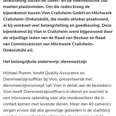
uitwisseling tussen de zuivel- en de vleesindustrie zou
moeten plaatsvinden. Om die reden kreeg de
bijeenkomst tussen
Vion
Crailsheim
GmbH en
Milchwerk
Crailsheim-Dinkelsbühl
, die medio oktober plaatsvond,
al bij voorbaat veel belangstelling en goedkeuring. Deze
bijeenkomst
bij
Vion
in
Crailsheim
werd bijgewoond door
de vrijwillige leden van de Raad van Bestuur en Raad
van Commissarissen van
Milchwerk
Crailsheim-
Dinkelsbühl
eG
.
Het belangrijkste onderwerp: dierenwelzijn
Michael
Rumm
, hoofd
Quality
Assurance en
Dierenwelzijnsofficer
bij
Vion
, presenteerde het
dierenwelzijnsconcept van Vion in detail aan de bezoekers.
Vion
heeft
Dierenwelzijnsofficers
in dienst en voorziet in
een intensieve opleiding voor alle medewerkers die in
contact komen met levende dieren. Meer dan 40 camera’s
zorgen ervoor dat alle gevoelige gebieden
in de slachterij