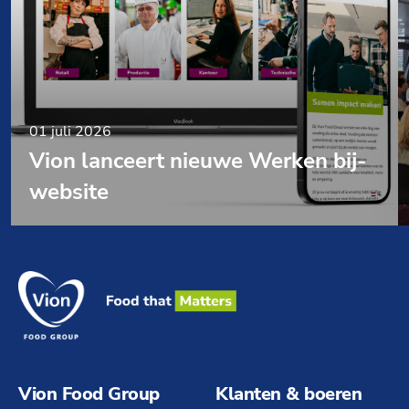
01 juli 2026
Vion lanceert nieuwe Werken bij-
website
Vion Food Group
Klanten & boeren